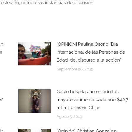
este año, entre otras instancias de discusión.
an
[OPINIÓN] Paulina Osorio “Día
er
Internacional de las Personas de
Edad: del discurso a la acción”
Septiembre 28, 2019
Gasto hospitalario en adultos
o?
mayores aumenta cada año $42,7
mil millones en Chile
Agosto 5, 2019
lt
[Opinión] Christian Gonzalez-