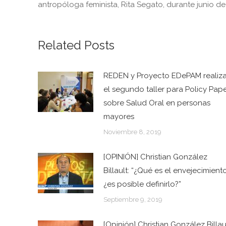
antropóloga feminista, Rita Segato, durante junio de 
Related Posts
REDEN y Proyecto EDePAM realiz
el segundo taller para Policy Pap
sobre Salud Oral en personas
mayores
Noviembre 8, 2019
[OPINIÓN] Christian González
Billault: “¿Qué es el envejecimient
¿es posible definirlo?”
Septiembre 9, 2019
[Opinión] Christian González Billau