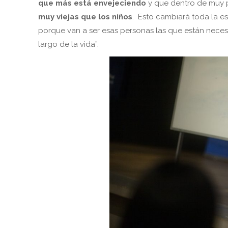
que más está envejeciendo
y que dentro de muy
muy viejas que los niños
. Esto cambiará toda la es
porque van a ser esas personas las que están neces
largo de la vida”.