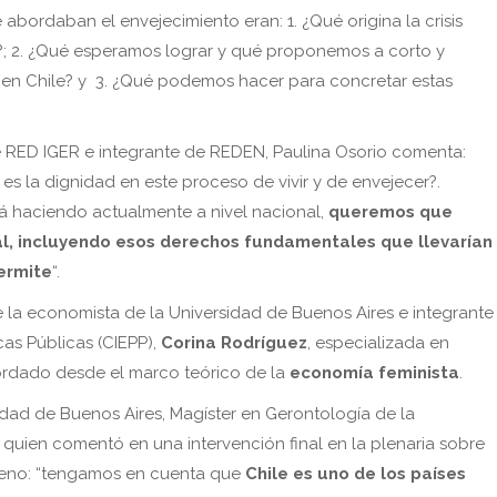
 abordaban el envejecimiento eran: 1. ¿Qué origina la crisis
?; 2. ¿Qué esperamos lograr y qué proponemos a corto y
en Chile? y 3. ¿Qué podemos hacer para concretar estas
e RED IGER e integrante de REDEN, Paulina Osorio comenta:
 es la dignidad en este proceso de vivir y de envejecer?.
tá haciendo actualmente a nivel nacional,
queremos que
al, incluyendo esos derechos fundamentales que llevarían
ermite
“.
e la economista de la Universidad de Buenos Aires e integrante
icas Públicas (CIEPP),
Corina Rodríguez
, especializada en
rdado desde el marco teórico de la
economía feminista
.
idad de Buenos Aires, Magíster en Gerontología de la
, quien comentó en una intervención final en la plenaria sobre
hileno: “tengamos en cuenta que
Chile es uno de los países