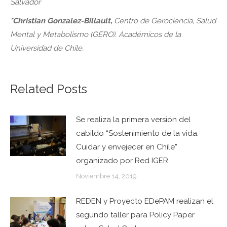
Salvador
*Christian Gonzalez-Billault,
Centro de Gerociencia, Salud
Mental
y Metabolismo (GERO). Académicos de la
Universidad de Chile.
Related Posts
Se realiza la primera versión del
cabildo “Sostenimiento de la vida:
Cuidar y envejecer en Chile”
organizado por Red IGER
Noviembre 14, 2019
REDEN y Proyecto EDePAM realizan el
segundo taller para Policy Paper