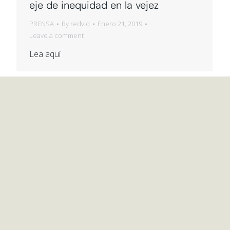
eje de inequidad en la vejez
PRENSA
By
redvid
Enero 21, 2019
Leave a comment
Lea aquí