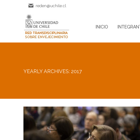
reden@uchile.cl
INICIO
INTEGRAN
INICIO
INTEGRAN
YEARLY ARCHIVES:
2017