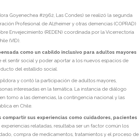
sidora Goyenechea #2962, Las Condes) se realizó la segunda
oración Profesional de Alzheimer y otras demencias (COPRAD)
obre Envejecimiento (REDEN) coordinada por la Vicerrectoría
ile (VID).
 pensada como un cabildo inclusivo para adultos mayores
e el sentir social y poder aportar a los nuevos espacios de
ucto del estallido social.
íldora y contó la participación de adultos mayores,
sonas interesadas en la temática. La instancia de diálogo
n torno a las demencias, la contingencia nacional y las
blica en Chile.
es compartir sus experiencias como cuidadores, pacientes
s experiencias relatadas, resultaba ser un factor común los
idado, compra de medicamentos, tratamientos y el proceso de