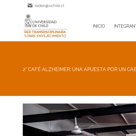
reden@uchile.cl
INICIO
INTEGRAN
INICIO
INTEGRAN
2° CAFÉ ALZHEIMER: UNA APUESTA POR UN CA