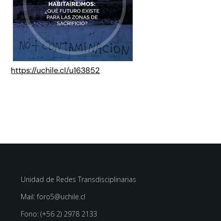
https://uchile.cl/u163852
Unidad de Redes Transdisciplinarias
Mail: foro5@uchile.cl
Fono: (+56 2) 2978 2133