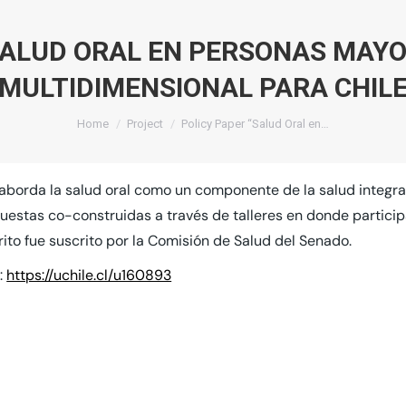
SALUD ORAL EN PERSONAS MAYO
MULTIDIMENSIONAL PARA CHIL
You are here:
Home
Project
Policy Paper “Salud Oral en…
r aborda la salud oral como un componente de la salud integr
uestas co-construidas a través de talleres en donde partici
crito fue suscrito por la Comisión de Salud del Senado.
:
https://uchile.cl/u160893