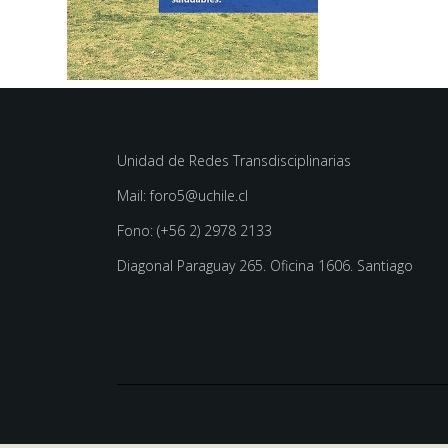
Unidad de Redes Transdisciplinarias
Mail: foro5@uchile.cl
Fono: (+56 2) 2978 2133
Diagonal Paraguay 265. Oficina 1606. Santiago