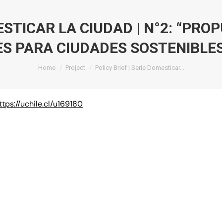
MESTICAR LA CIUDAD | N°2: “PR
S PARA CIUDADES SOSTENIBLE
You are here:
Home
Project
Policy Brief | Serie Domesticar…
ttps://uchile.cl/u169180