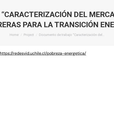
CARACTERIZACIÓN DEL MERCAD
RERAS PARA LA TRANSICIÓN ENE
You are here:
Home
Project
Documento de trabajo “Caracterización del…
https://redesvid.uchile.cl/pobreza-energetica/