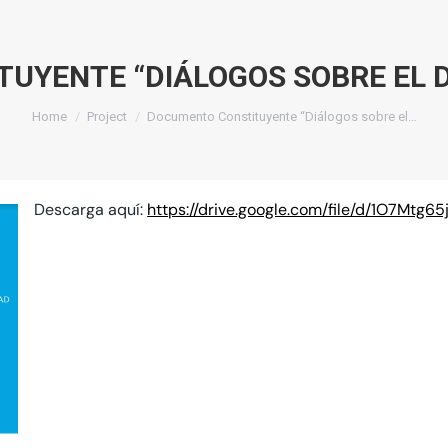
UYENTE “DIÁLOGOS SOBRE EL D
You are here:
Home
Project
Documento Constituyente “Diálogos sobre el…
Descarga aquí:
https://drive.google.com/file/d/1O7M