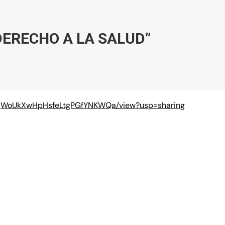
ERECHO A LA SALUD”
tg65jWoUkXwHpHsfeLtgPGfYNKWQa/view?usp=sharing