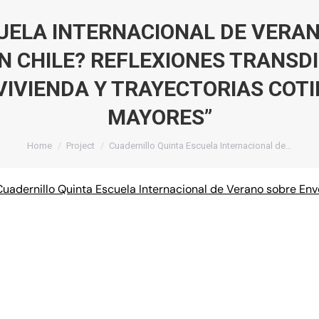
UELA INTERNACIONAL DE VERA
 CHILE? REFLEXIONES TRANSDI
VIVIENDA Y TRAYECTORIAS COT
MAYORES”
You are here:
Home
Project
Cuadernillo Quinta Escuela Internacional de…
Cuadernillo Quinta Escuela Internacional de Verano sobre En