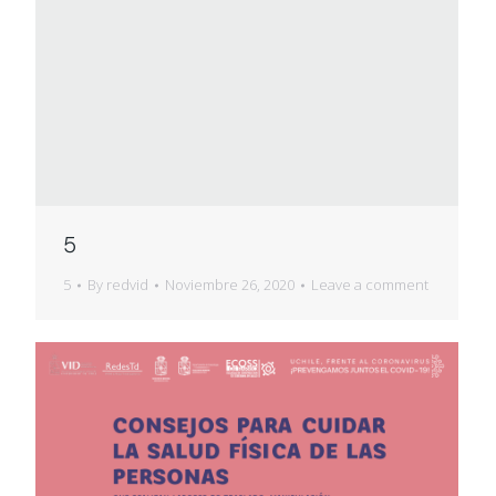
5
5
By
redvid
Noviembre 26, 2020
Leave a comment