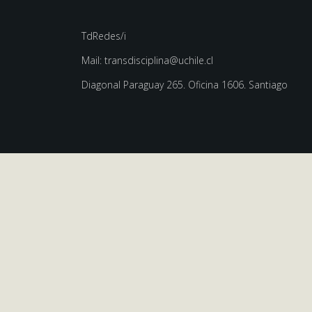
TdRedes/i
Mail: transdisciplina@uchile.cl
Diagonal Paraguay 265. Oficina 1606. Santiago