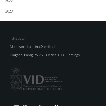
2022
2023
TdRedes/i
Mail: transdisciplina@uchile.cl
Diagonal Paraguay 265. Oficina 1606. Santiago