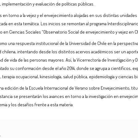
implementación y evaluación de políticas públicas.
as en torno a la vejez y el envejecimiento alojadas en sus distintas unidad
plicada en esta temática. Los inicios se remontan al programa Interdisciplin
llo en Ciencias Sociales “Observatorio Social de envejecimiento y vejez en 
mo una respuesta institucional de la Universidad de Chile en la perspectiva
chilena, intentando desde los distintos acervos académicos ser un aporte 
d de vida de las personas mayores. Así, la Vicerrectoría de Investigación y
entado su conformación desde el año 2014, donde se agrupa a científicos, exp
ía, terapia ocupacional, kinesiología, salud pública, epidemiología y ciencias 
ovena edición de la Escuela Internacional de Verano sobre Envejecimiento, tit
stancia se presentarán los avances en torno a la investigación en envejecimi
demia y los desafíos frente a esta materia.
L