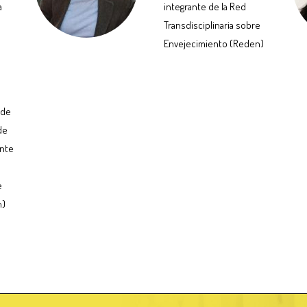
a
integrante de la Red
Transdisciplinaria sobre
Envejecimiento (Reden)
 de
de
ante
e
n)