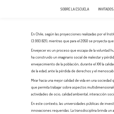
SOBRE LA ESCUELA
INVITADOS/AS
SOBRE LA ESCUELA
INVITADOS
En Chile, según las proyecciones realizadas por el Inst
(3.993.821), mientras que para el 2050 se proyecta que
Envejecer es un proceso que escapa de la voluntad h
ha construido un imaginario social de malestar y pérdida
envejecimiento de la población, durante el XXI la cali
de la edad, ante la pérdida de derechos y el menoscab
Mirar hacia una mejor calidad de vida en una sociedad 
que permita trabajar sobre aspectos multidimensionales
actividades de ocio, calidad ambiental, interacción socia
En este contexto, las universidades públicas de investi
innovaciones requeridas. La transdisciplina brinda un 