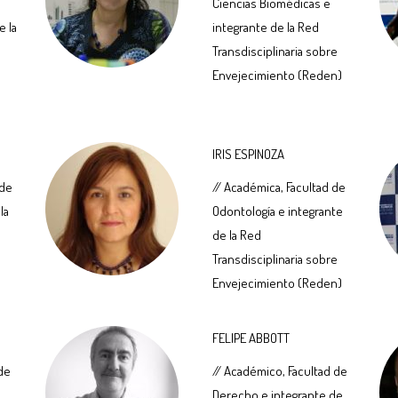
e
Ciencias Biomédicas e
e la
integrante de la Red
Transdisciplinaria sobre
Envejecimiento (Reden)
IRIS ESPINOZA
 de
// Académica, Facultad de
la
Odontología e integrante
de la Red
Transdisciplinaria sobre
Envejecimiento (Reden)
FELIPE ABBOTT
 de
// Académico, Facultad de
Derecho e integrante de