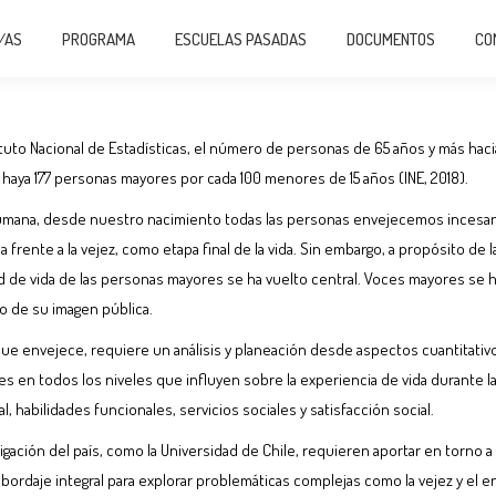
PROGRAMA
ESCUELAS PASADAS
DOCUMENTOS
COMITÉ ORG
/AS
PROGRAMA
ESCUELAS PASADAS
DOCUMENTOS
CO
ituto Nacional de Estadísticas, el número de personas de 65 años y más hacia
 haya 177 personas mayores por cada 100 menores de 15 años (INE, 2018).
umana, desde nuestro nacimiento todas las personas envejecemos incesan
 frente a la vejez, como etapa final de la vida. Sin embargo, a propósito de 
dad de vida de las personas mayores se ha vuelto central. Voces mayores se h
o de su imagen pública.
que envejece, requiere un análisis y planeación desde aspectos cuantitativos
 en todos los niveles que influyen sobre la experiencia de vida durante la
l, habilidades funcionales, servicios sociales y satisfacción social.
gación del país, como la Universidad de Chile, requieren aportar en torno a l
abordaje integral para explorar problemáticas complejas como la vejez y el e