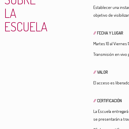
Establecer una insta
LA
objetivo de visibiliz
ESCUELA
//
FECHA Y LUGAR
Martes 10 al Viernes 
Transmisión en vivo 
//
VALOR
El acceso es liberado
//
CERTIFICACIÓN
La Escuela entregará
se presentarán a tra