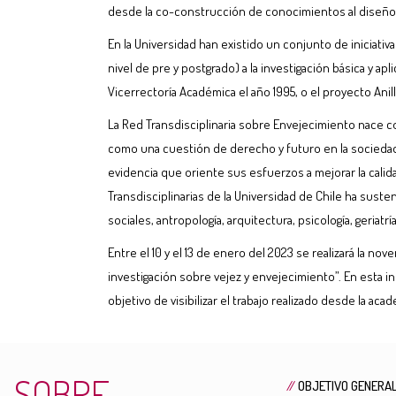
desde la co-construcción de conocimientos al diseño, 
En la Universidad han existido un conjunto de iniciativ
nivel de pre y postgrado) a la investigación básica y a
Vicerrectoría Académica el año 1995, o el proyecto Ani
La Red Transdisciplinaria sobre Envejecimiento nace co
como una cuestión de derecho y futuro en la sociedad 
evidencia que oriente sus esfuerzos a mejorar la calida
Transdisciplinarias de la Universidad de Chile ha sust
sociales, antropología, arquitectura, psicología, geriatr
Entre el 10 y el 13 de enero del 2023 se realizará la n
investigación sobre vejez y envejecimiento”. En esta in
objetivo de visibilizar el trabajo realizado desde la aca
SOBRE
//
OBJETIVO GENERA