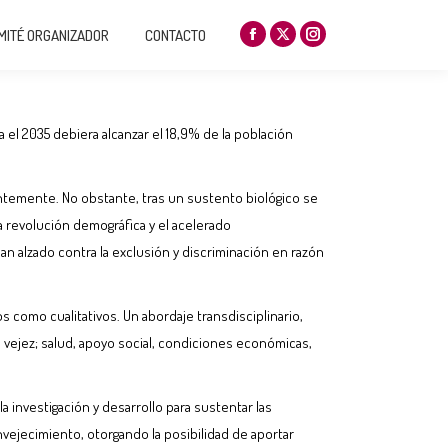
ANIZADOR
CONTACTO
MITÉ ORGANIZADOR
CONTACTO
Facebook
X
Instagram
Facebook
X
Instagram
page
page
page
page
page
page
opens
opens
opens
opens
opens
opens
in
in
in
in
in
in
 el 2035 debiera alcanzar el 18,9% de la población
new
new
new
new
new
new
window
window
window
window
window
window
temente. No obstante, tras un sustento biológico se
la revolución demográfica y el acelerado
an alzado contra la exclusión y discriminación en razón
 como cualitativos. Un abordaje transdisciplinario,
 vejez; salud, apoyo social, condiciones económicas,
a investigación y desarrollo para sustentar las
nvejecimiento, otorgando la posibilidad de aportar