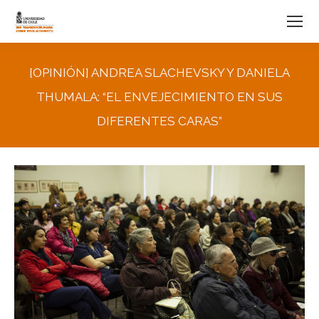
[OPINIÓN] ANDREA SLACHEVSKY Y DANIELA
THUMALA: “EL ENVEJECIMIENTO EN SUS
DIFERENTES CARAS”
You are here: