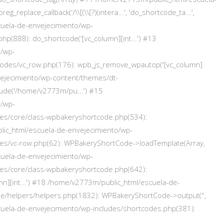
eplace_callback('/\\[(\\[?)(intera...', 'do_shortcode_ta...',
scuela-de-envejecimiento/wp-
hp(888): do_shortcode('[vc_column][int...') #13
o/wp-
codes/vc_row.php(176): wpb_js_remove_wpautop('[vc_column]
vejecimiento/wp-content/themes/dt-
lude('/home/v2773m/pu...') #15
o/wp-
des/core/class-wpbakeryshortcode.php(534):
lic_html/escuela-de-envejecimiento/wp-
des/vc-row.php(62): WPBakeryShortCode->loadTemplate(Array,
scuela-de-envejecimiento/wp-
des/core/class-wpbakeryshortcode.php(642):
n][int...') #18 /home/v2773m/public_html/escuela-de-
de/helpers/helpers.php(1832): WPBakeryShortCode->output('',
scuela-de-envejecimiento/wp-includes/shortcodes.php(381):