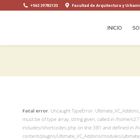
+562 29782133
Facultad de Arquitectura y Urbanis
INICIO
SO
You are here:
Fatal error
: Uncaught TypeError: Ultimate_VC_Addons_
must be of type array, string given, called in /home/
includes/shortcodes.php on line 381 and defined in 
content/plugins/Ultimate_VC_Addons/modules/ultimate_