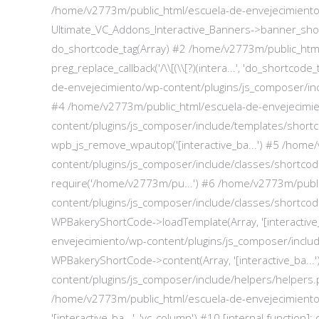
/home/v2773m/public_html/escuela-de-envejecimiento
Ultimate_VC_Addons_Interactive_Banners->banner_shortcode
do_shortcode_tag(Array) #2 /home/v2773m/public_htm
preg_replace_callback('/\\[(\\[?)(intera...', 'do_shortcod
de-envejecimiento/wp-content/plugins/js_composer/incl
#4 /home/v2773m/public_html/escuela-de-envejecimi
content/plugins/js_composer/include/templates/short
wpb_js_remove_wpautop('[interactive_ba...') #5 /hom
content/plugins/js_composer/include/classes/shortco
require('/home/v2773m/pu...') #6 /home/v2773m/publi
content/plugins/js_composer/include/classes/shortco
WPBakeryShortCode->loadTemplate(Array, '[interactive
envejecimiento/wp-content/plugins/js_composer/inclu
WPBakeryShortCode->content(Array, '[interactive_ba..
content/plugins/js_composer/include/helpers/helpers.p
/home/v2773m/public_html/escuela-de-envejecimiento/
'[interactive_ba...', 'vc_column') #10 [internal functi