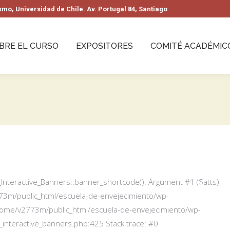
mo, Universidad de Chile. Av. Portugal 84, Santiago
BRE EL CURSO
EXPOSITORES
COMITÉ ACADÉMIC
Interactive_Banners::banner_shortcode(): Argument #1 ($atts)
v2773m/public_html/escuela-de-envejecimiento/wp-
/home/v2773m/public_html/escuela-de-envejecimiento/wp-
interactive_banners.php:425 Stack trace: #0