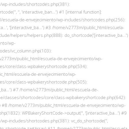
/wp-includes/shortcodes.php(381):
('', '', 'interactive_ban...') #1 [internal function]:
l/escuela-de-envejecimiento/wp-includes/shortcodes.php(256):
e_ta...', '[interactive_ba...') #3 /home/v2773m/public_html/escuela-
ude/helpers/helpers.php(888): do_shortcode('[interactive_ba...')
ento/wp-
codes/vc_column.php(103):
e/v2773m/public_html/escuela-de-envejecimiento/wp-
des/core/class-wpbakeryshortcode.php(534):
c_html/escuela-de-envejecimiento/wp-
des/core/class-wpbakeryshortcode.php(505):
_ba...') #7 /home/v2773m/public_html/escuela-de-
de/classes/shortcodes/core/class-wpbakeryshortcode.php(642):
.') #8 /home/v2773m/public_html/escuela-de-envejecimiento/wp-
hp(1832): WPBakeryShortCode->output('', '[interactive_ba...') #9
wp-includes/shortcodes.php(381): vc_do_shortcode('',
on]: do_shortcode_tag(Array) #11 /home/v2773m/public_html/escuela-