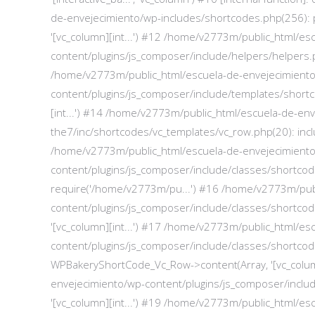
de-envejecimiento/wp-includes/shortcodes.php(256): preg_r
'[vc_column][int...') #12 /home/v2773m/public_html/e
content/plugins/js_composer/include/helpers/helpers.p
/home/v2773m/public_html/escuela-de-envejecimient
content/plugins/js_composer/include/templates/short
[int...') #14 /home/v2773m/public_html/escuela-de-en
the7/inc/shortcodes/vc_templates/vc_row.php(20): inc
/home/v2773m/public_html/escuela-de-envejecimient
content/plugins/js_composer/include/classes/shortco
require('/home/v2773m/pu...') #16 /home/v2773m/pub
content/plugins/js_composer/include/classes/shortco
'[vc_column][int...') #17 /home/v2773m/public_html/e
content/plugins/js_composer/include/classes/shortco
WPBakeryShortCode_Vc_Row->content(Array, '[vc_colum
envejecimiento/wp-content/plugins/js_composer/inclu
'[vc_column][int...') #19 /home/v2773m/public_html/e